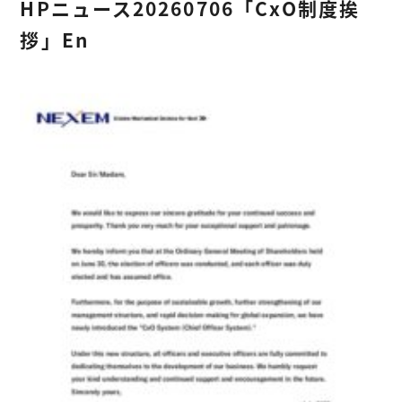
HPニュース20260706「CxO制度挨
拶」En