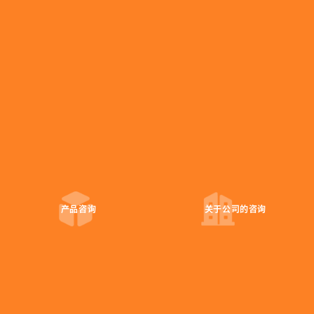
隐私政策
国内基地信息
・总公司
宫城县白石市旭町7-1-1
tel:+81-224-26-6406
fax:+81-224-26-6447
・东京办事处
东京都中央区新川 1-4-1 住友六甲大厦
产品咨询
关于公司的
咨询
tel:+81-3-6268-9847
fax:+81-3-6268-9849