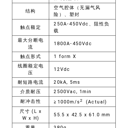
空气腔体（无漏气风
结构
险）、塑封
250A-450Vdc、阻性负
触点额定
载
最大分断电
1800A-450Vdc
流
触点形式
1 form X
线圈额定电
12Vdc
压
耐短路电流
20kA, 5ms
介质耐压
2500Vac, 1min
2
耐冲击性
≧1000m/s
(Actual)
尺寸 (L x
55.5 x 42.5 x 61.0 mm
W x H)
重量
380g