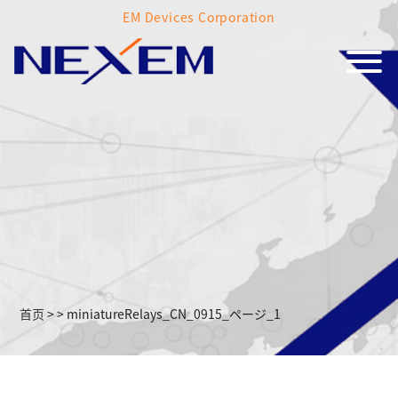
EM Devices Corporation
首页
>
>
miniatureRelays_CN_0915_ページ_1