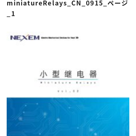
miniatureRelays_CN_0915_ページ
_1