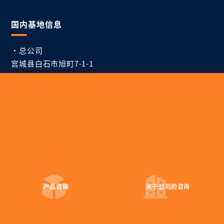
国内基地信息
・总公司
宫城县白石市旭町7-1-1
tel:+81-224-26-6406
fax:+81-224-26-6447
・东京办事处
东京都中央区新川 1-4-1 住友六甲大厦
tel:+81-3-6268-9847
fax:+81-3-6268-9849
产品咨询
关于公司的
咨询