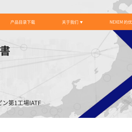
产品目录下载
关于我们
NEXEM 的
▼
定書
ン第1工場IATF