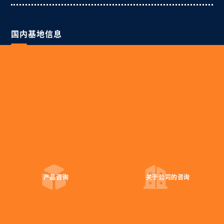
国内基地信息
・总公司
宫城县白石市旭町7-1-1
tel:+81-224-26-6406
fax:+81-224-26-6447
・东京办事处
东京都中央区新川 1-4-1 住友六甲大厦
tel:+81-3-6268-9847
fax:+81-3-6268-9849
产品咨询
关于公司的
咨询