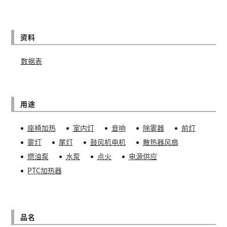
资料
数据表
用途
座椅加热
室内灯
音响
除雾器
前灯
雾灯
尾灯
鼓风机电机
散热器风扇
燃油泵
水泵
点火
电源供应
PTC加热器
品名